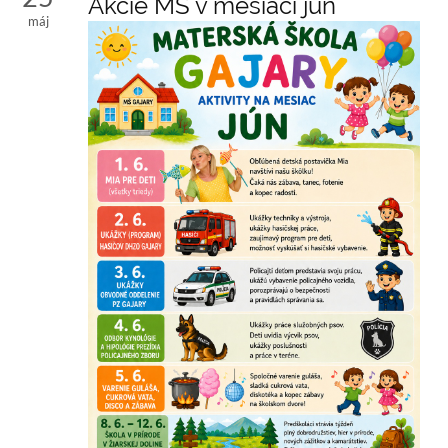
Akcie MŠ v mesiaci jún
máj