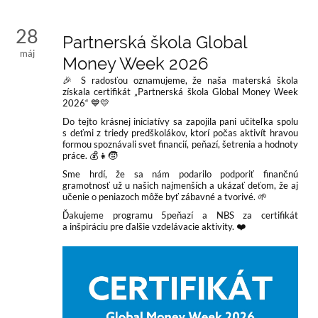
Novinky
28
Partnerská škola Global
máj
Money Week 2026
🎉 S radosťou oznamujeme, že naša materská škola
získala certifikát „Partnerská škola Global Money Week
2026“ 💙💛
Do tejto krásnej iniciatívy sa zapojila pani učiteľka spolu
s deťmi z triedy predškolákov, ktorí počas aktivít hravou
formou spoznávali svet financií, peňazí, šetrenia a hodnoty
práce. 💰👧🧒
Sme hrdí, že sa nám podarilo podporiť finančnú
gramotnosť už u našich najmenších a ukázať deťom, že aj
učenie o peniazoch môže byť zábavné a tvorivé. 🌱
Ďakujeme programu 5peňazí a NBS za certifikát
a inšpiráciu pre ďalšie vzdelávacie aktivity. ❤️