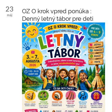
23
OZ O krok vpred ponúka :
máj
Denný letný tábor pre deti