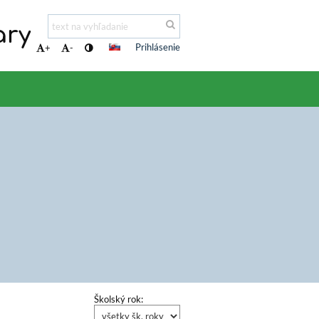
ary
Prihlásenie
+
-
Školský rok: