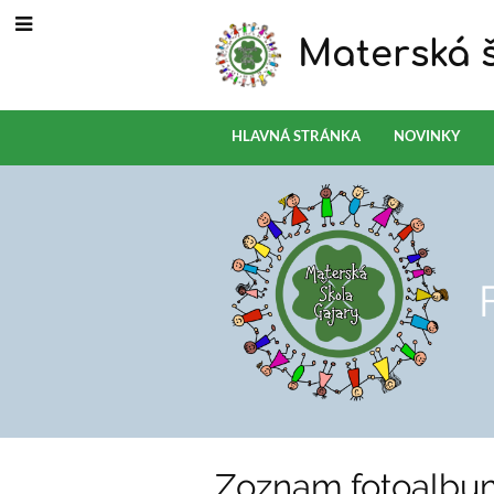
Materská š
HLAVNÁ STRÁNKA
NOVINKY
Fotoalbum
Zoznam fotoalbu