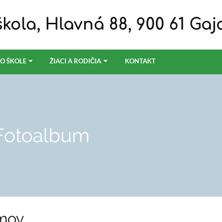
kola, Hlavná 88, 900 61 Gaj
O ŠKOLE
ŽIACI A RODIČIA
KONTAKT
Fotoalbum
mov