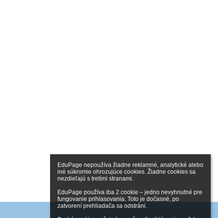
EduPage nepoužíva žiadne reklamné, analytické alebo 
iné súkromie ohrozujúce cookies. Žiadne cookies sa 
nezdieľajú s tretími stranami.

EduPage používa iba 2 cookie – jedno nevyhnutné pre 
fungovanie prihlasovania. Toto je dočasné, po 
zatvorení prehliadača sa odstráni.
