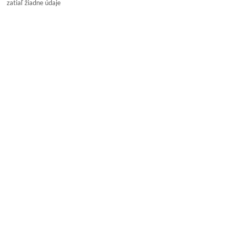
zatiaľ žiadne údaje