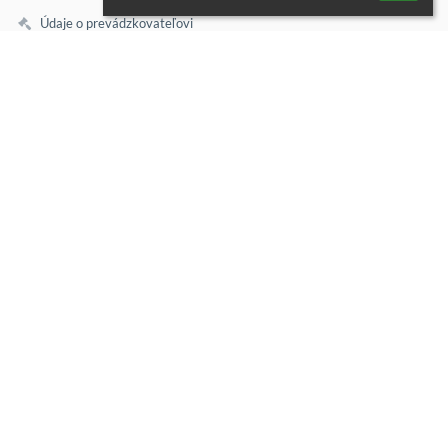
Údaje o prevádzkovateľovi
Mapa stránok
O nás
Kontakt
Novinky
Kontakt
Materská škola, Hlavná 88, Gajary
msgajary@centrum.sk
0903110723 ; 034 / 779 72 11
0903/ 059 112
Vedúca školskej jedálne
Miroslava Krajčírová
Hlavná, 88
90061 Gajary
Slovakia
31811523
Mgr. Bc. Jana Fordinálová, MBA