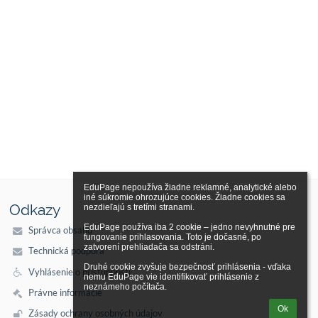
EduPage nepoužíva žiadne reklamné, analytické alebo 
iné súkromie ohrozujúce cookies. Žiadne cookies sa 
Odkazy
nezdieľajú s tretími stranami.

EduPage používa iba 2 cookie – jedno nevyhnutné pre 
Správca obsahu
fungovanie prihlasovania. Toto je dočasné, po 
zatvorení prehliadača sa odstráni.

Technická podpora
Druhé cookie zvyšuje bezpečnosť prihlásenia - vďaka 
Vyhlásenie o prístupnosti
nemu EduPage vie identifikovať prihlásenie z 
neznámeho počítača.
Právne informácie
Ok
Zásady ochrany osobných údajov